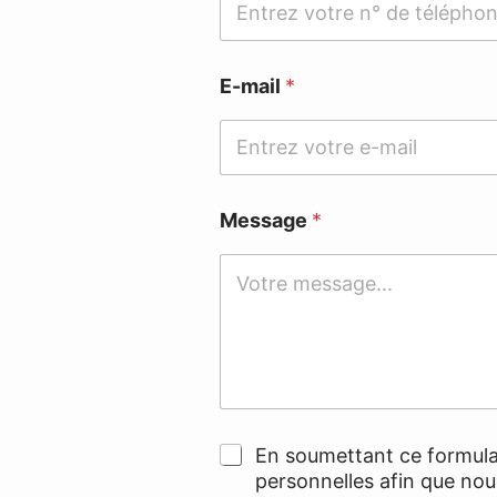
E-mail
*
Message
*
D
En soumettant ce formulai
o
personnelles afin que nou