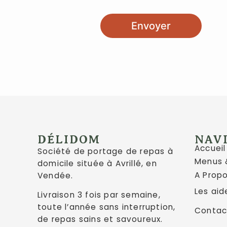
n
n
é
Envoyer
e
s
p
e
r
s
o
n
n
e
DÉLIDOM
NAV
l
Accueil
l
Société de portage de repas à
e
Menus &
domicile située à Avrillé, en
s
A Prop
Vendée.
*
Les aid
Livraison 3 fois par semaine,
toute l’année sans interruption,
Contac
de repas sains et savoureux.